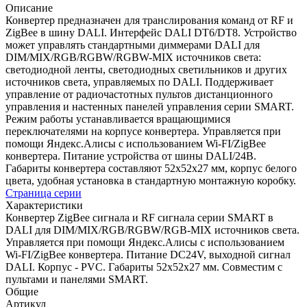
Описание
Конвертер предназначен для транслирования команд от RF и
ZigBee в шину DALI. Интерфейс DALI DT6/DT8. Устройство
может управлять стандартными диммерами DALI для
DIM/MIX/RGB/RGBW/RGBW-MIX источников света:
светодиодной ленты, светодиодных светильников и других
источников света, управляемых по DALI. Поддерживает
управление от радиочастотных пультов дистанционного
управления и настенных панелей управления серии SMART.
Режим работы устанавливается вращающимися
переключателями на корпусе конвертера. Управляется при
помощи Яндекс.Алисы с использованием Wi-FI/ZigBee
конвертера. Питание устройства от шины DALI/24В.
Габариты конвертера составляют 52х52х27 мм, корпус белого
цвета, удобная установка в стандартную монтажную коробку.
Страница серии
Характеристики
Конвертер ZigBee сигнала и RF сигнала серии SMART в
DALI для DIM/MIX/RGB/RGBW/RGB-MIX источников света.
Управляется при помощи Яндекс.Алисы с использованием
Wi-FI/ZigBee конвертера. Питание DC24V, выходной сигнал
DALI. Корпус - PVC. Габариты 52х52х27 мм. Совместим с
пультами и панелями SMART.
Общие
Артикул