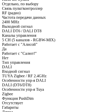
Отдельно, по выбору
Связь пульт/контроллер
RF (радио)
Частота передачи данных
2400 MHz
Выходной сигнал
DALI DT6 / DALI DT8
Каналы управления
5 CH (5 каналов - RGBW-MIX)
Работает с "Алисой"
Да
Работает с "Салют!"
Нет
Тип управления
DALI
Входной сигнал
TUYA Zigbee / RF 2.4GHz
Особенности упр-я DALI
DALI (DT6/DT8)
Особенности упр-я Tuya
Zigbee
Функция PushDim
Отсутствует
Габариты
Длина