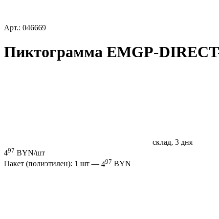
Арт.: 046669
Пиктограмма EMGP-DIRECT-UP
склад, 3 дня
97
4
BYN/шт
97
Пакет (полиэтилен): 1 шт —
4
BYN