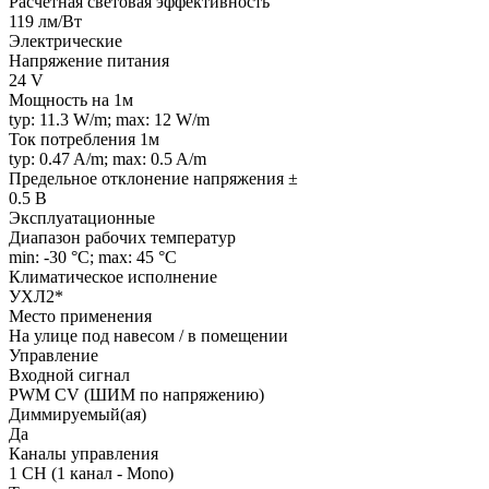
Расчетная световая эффективность
119 лм/Вт
Электрические
Напряжение питания
24 V
Мощность на 1м
typ: 11.3 W/m; max: 12 W/m
Ток потребления 1м
typ: 0.47 A/m; max: 0.5 A/m
Предельное отклонение напряжения ±
0.5 В
Эксплуатационные
Диапазон рабочих температур
min: -30 °C; max: 45 °C
Климатическое исполнение
УХЛ2*
Место применения
На улице под навесом / в помещении
Управление
Входной сигнал
PWM СV (ШИМ по напряжению)
Диммируемый(ая)
Да
Каналы управления
1 CH (1 канал - Mono)