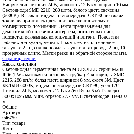
Напряжение питания 24 В, мощность 12 Вт/м, ширина 10 мм.
Светодиоды SMD 2216, 288 шт/м, белого цвета свечения
(6000K). Высокий индекс цветопередачи CRI>90 позволяет
точно воспринимать цвета при освещении жилых и
коммерческих помещений. Лента предназначена для
декоративной подсветки интерьера, потолочных ниш,
подсветки рекламных конструкций и витрин. Подсветка
рабочих зон кухни, мебели. В комплекте силиконовые
заглушки 2 шт, силиконовые заглушки для провода 2 шт, 10
прозрачных клипс. Метки резки на обратной стороне платы.
Страница серии
Характеристики
Светодиодная герметичная лента MICROLED серии M288,
IP66 (PW - матовая силиконовая трубка). Светодиоды SMD
2216, 288 шт/м, белая плата шириной 8 мм, скотч 3M. Цвет
БЕЛЫЙ 6000K, индекс цветопередачи CRI>90, угол 170°.
Питание 24 В, мощность 12 Вт/м (60 Вт на 5 м). Размеры
5000x10x5 мм. Мин. отрезок 27.7 мм, 8 светодиодов. Цена за 1
м.
Общие
Артикул
046750
Тип товара
Лента
Класс пылевлагозащиты