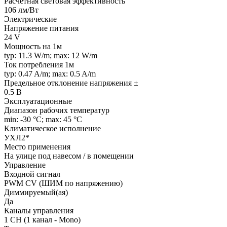
Расчетная световая эффективность
106 лм/Вт
Электрические
Напряжение питания
24 V
Мощность на 1м
typ: 11.3 W/m; max: 12 W/m
Ток потребления 1м
typ: 0.47 A/m; max: 0.5 A/m
Предельное отклонение напряжения ±
0.5 В
Эксплуатационные
Диапазон рабочих температур
min: -30 °C; max: 45 °C
Климатическое исполнение
УХЛ2*
Место применения
На улице под навесом / в помещении
Управление
Входной сигнал
PWM СV (ШИМ по напряжению)
Диммируемый(ая)
Да
Каналы управления
1 CH (1 канал - Mono)