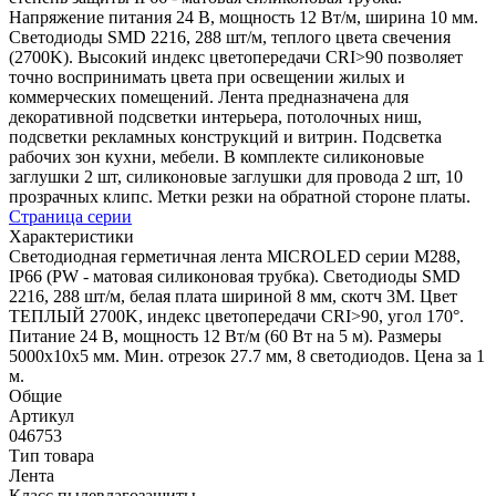
Напряжение питания 24 В, мощность 12 Вт/м, ширина 10 мм.
Светодиоды SMD 2216, 288 шт/м, теплого цвета свечения
(2700K). Высокий индекс цветопередачи CRI>90 позволяет
точно воспринимать цвета при освещении жилых и
коммерческих помещений. Лента предназначена для
декоративной подсветки интерьера, потолочных ниш,
подсветки рекламных конструкций и витрин. Подсветка
рабочих зон кухни, мебели. В комплекте силиконовые
заглушки 2 шт, силиконовые заглушки для провода 2 шт, 10
прозрачных клипс. Метки резки на обратной стороне платы.
Страница серии
Характеристики
Светодиодная герметичная лента MICROLED серии M288,
IP66 (PW - матовая силиконовая трубка). Светодиоды SMD
2216, 288 шт/м, белая плата шириной 8 мм, скотч 3M. Цвет
ТЕПЛЫЙ 2700K, индекс цветопередачи CRI>90, угол 170°.
Питание 24 В, мощность 12 Вт/м (60 Вт на 5 м). Размеры
5000x10x5 мм. Мин. отрезок 27.7 мм, 8 светодиодов. Цена за 1
м.
Общие
Артикул
046753
Тип товара
Лента
Класс пылевлагозащиты