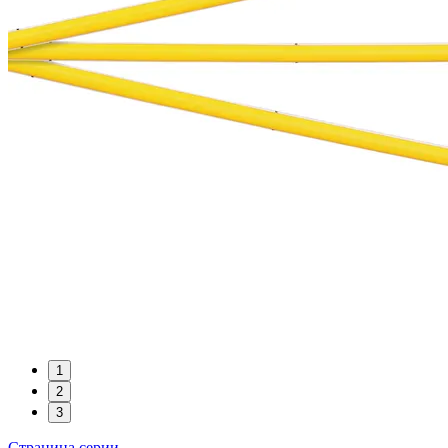
1
2
3
Страница серии