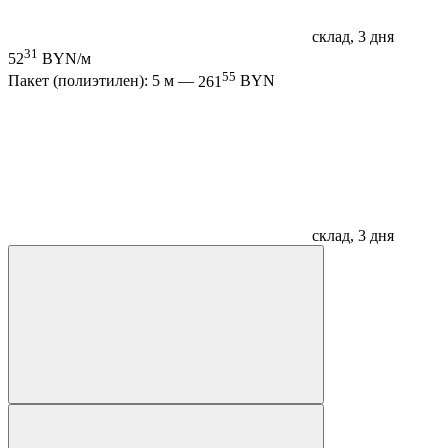
склад, 3 дня
31
52
BYN/м
55
Пакет (полиэтилен): 5 м —
261
BYN
склад, 3 дня