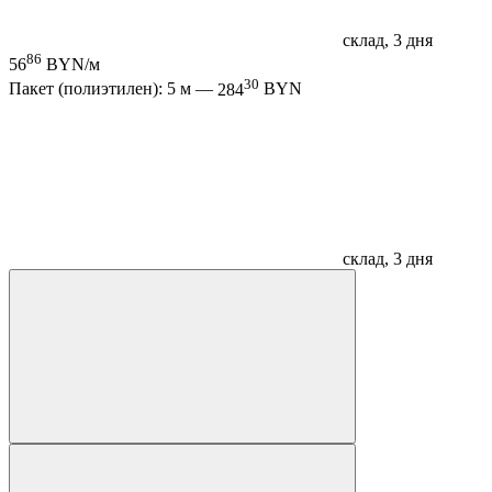
склад, 3 дня
86
56
BYN/м
30
Пакет (полиэтилен): 5 м —
284
BYN
склад, 3 дня