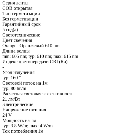
Серия ленты
COB открытая
Тип герметизации
Без герметизации
Гарантийный срок
5 год(а)
Светотехнические
Цвет свечения
Orange | Оранжевый 610 nm
Длина волны
min: 605 nm; typ: 610 nm; max: 615 nm
Индекс цветопередачи CRI (Ra)
-
Угол излучения
typ: 160 °
Световой поток на 1м
typ: 80 lm/m
Расчетная световая эффективность
21 лм/Вт
Электрические
Напряжение питания
24 V
Мощность на 1м
typ: 3.8 W/m; max: 4 W/m
Ток потребления 1м