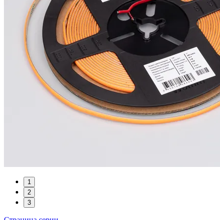
1
2
3
Страница серии