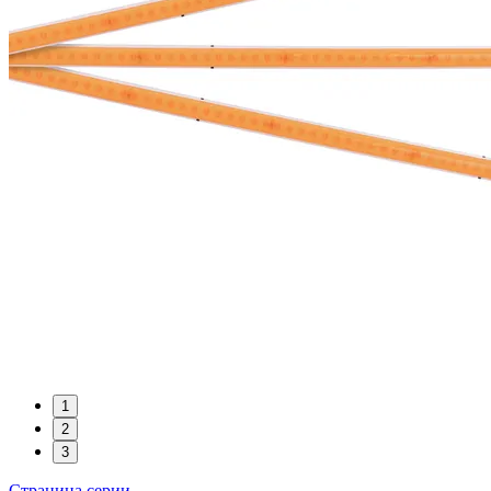
1
2
3
Страница серии