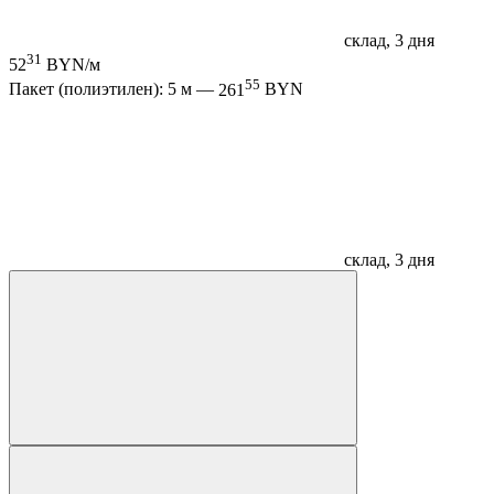
склад, 3 дня
31
52
BYN/м
55
Пакет (полиэтилен): 5 м —
261
BYN
склад, 3 дня