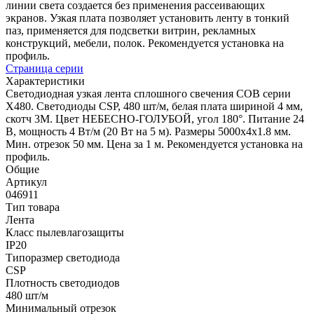
линии света создается без применения рассеивающих
экранов. Узкая плата позволяет установить ленту в тонкий
паз, применяется для подсветки витрин, рекламных
конструкций, мебели, полок. Рекомендуется установка на
профиль.
Страница серии
Характеристики
Светодиодная узкая лента сплошного свечения COB серии
X480. Светодиоды CSP, 480 шт/м, белая плата шириной 4 мм,
скотч 3M. Цвет НЕБЕСНО-ГОЛУБОЙ, угол 180°. Питание 24
В, мощность 4 Вт/м (20 Вт на 5 м). Размеры 5000х4х1.8 мм.
Мин. отрезок 50 мм. Цена за 1 м. Рекомендуется установка на
профиль.
Общие
Артикул
046911
Тип товара
Лента
Класс пылевлагозащиты
IP20
Типоразмер светодиода
CSP
Плотность светодиодов
480 шт/м
Минимальный отрезок