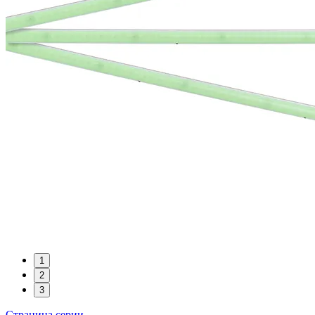
1
2
3
Страница серии