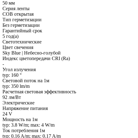
50 мм
Серия ленты
COB открытая
Тип герметизации
Без герметизации
Гарантийный срок
5 год(а)
Светотехнические
Цвет свечения
Sky Blue | Небесно-голубой
Индекс цветопередачи CRI (Ra)
-
Угол излучения
typ: 160 °
Световой поток на 1м
typ: 350 lm/m
Расчетная световая эффективность
92 лм/Вт
Электрические
Напряжение питания
24 V
Мощность на 1м
typ: 3.8 W/m; max: 4 W/m
Ток потребления 1м
typ: 0.16 A/m; max: 0.17 A/m