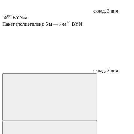
склад, 3 дня
86
56
BYN/м
30
Пакет (полиэтилен): 5 м —
284
BYN
склад, 3 дня