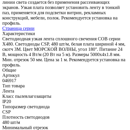
линии света создается без применения рассеивающих
экранов. Узкая плата позволяет установить ленту в тонкий
паз, применяется для подсветки витрин, рекламных
конструкций, мебели, полок. Рекомендуется установка на
профиль.
Страница серии
Характеристики
Светодиодная узкая лента сплошного свечения COB серии
X480. Светодиоды CSP, 480 шт/м, белая плата шириной 4 мм,
скотч 3M. Цвет МОРСКОЙ ВОЛНЫ, угол 180°. Питание 24
В, мощность 4 Вт/м (20 Вт на 5 м). Размеры 5000х4х1.8 мм.
Мин. отрезок 50 мм. Цена за 1 м. Рекомендуется установка на
профиль.
Общие
Артикул
046917
Тип товара
Лента
Класс пылевлагозащиты
IP20
Типоразмер светодиода
CSP
Плотность светодиодов
480 шт/м
Минимальный отрезок