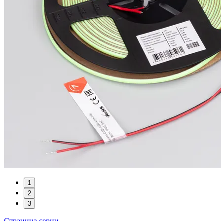
1
2
3
Страница серии