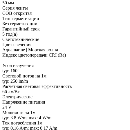
50 мм
Серия ленты
COB открытая
Тип герметизации
Без герметизации
Гарантийный срок
5 год(а)
Светотехнические
Цвет свечения
Aquamarine | Морская волна
Индекс цветопередачи CRI (Ra)
-
Угол излучения
typ: 160 °
Световой поток на 1м
typ: 250 lm/m
Расчетная световая эффективность
66 лм/Вт
Электрические
Напряжение питания
24 V
Мощность на 1м
typ: 3.8 W/m; max: 4 W/m
Ток потребления 1м
typ: 0.16 A/m; max: 0.17 A/m