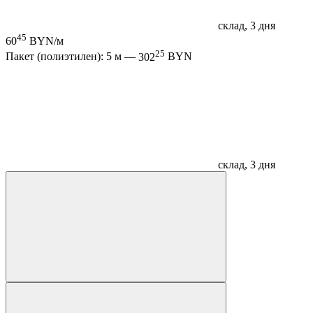
склад, 3 дня
45
60
BYN/м
25
Пакет (полиэтилен): 5 м —
302
BYN
склад, 3 дня