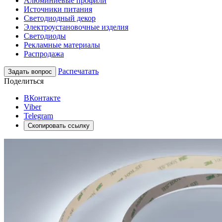
Алюминиевые профили
Источники питания
Светодиодный декор
Электроустановочные изделия
Светодиоды
Рекламные материалы
Распродажа
Распечатать
Задать вопрос
Поделиться
ВКонтакте
Viber
Telegram
Скопировать ссылку