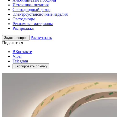
Алюминиевые профили
Источники питания
Светодиодный декор
Электроустановочные изделия
Светодиоды
Рекламные материалы
Распродажа
Распечатать
Задать вопрос
Поделиться
ВКонтакте
Viber
Telegram
Скопировать ссылку