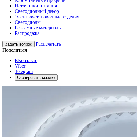
Алюминиевые профили
Источники питания
Светодиодный декор
Электроустановочные изделия
Светодиоды
Рекламные материалы
Распродажа
Распечатать
Задать вопрос
Поделиться
ВКонтакте
Viber
Telegram
Скопировать ссылку