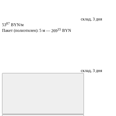
склад, 3 дня
87
53
BYN/м
35
Пакет (полиэтилен): 5 м —
269
BYN
склад, 3 дня