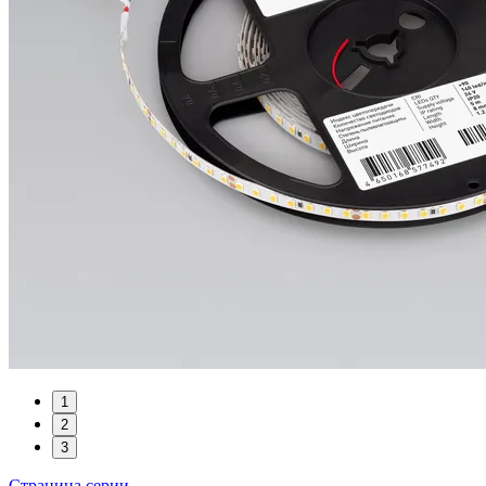
1
2
3
Страница серии