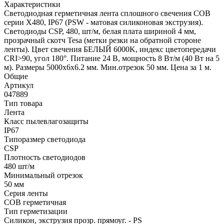
Характеристики
Светодиодная герметичная лента сплошного свечения COB
серии X480, IP67 (PSW - матовая силиконовая экструзия).
Светодиоды CSP, 480, шт/м, белая плата шириной 4 мм,
прозрачный скотч Tesa (метки резки на обратной стороне
ленты). Цвет свечения БЕЛЫЙ 6000K, индекс цветопередачи
CRI>90, угол 180°. Питание 24 В, мощность 8 Вт/м (40 Вт на 5
м). Размеры 5000х6х6.2 мм. Мин.отрезок 50 мм. Цена за 1 м.
Общие
Артикул
047889
Тип товара
Лента
Класс пылевлагозащиты
IP67
Типоразмер светодиода
CSP
Плотность светодиодов
480 шт/м
Минимальный отрезок
50 мм
Серия ленты
COB герметичная
Тип герметизации
Силикон, экструзия прозр. прямоуг. - PS