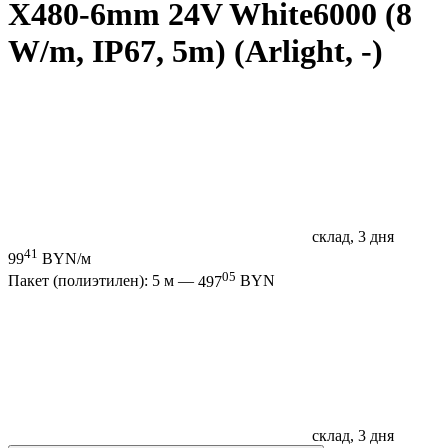
X480-6mm 24V White6000 (8
W/m, IP67, 5m) (Arlight, -)
склад, 3 дня
41
99
BYN/м
05
Пакет (полиэтилен): 5 м —
497
BYN
склад, 3 дня