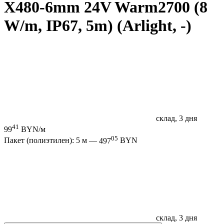
X480-6mm 24V Warm2700 (8
W/m, IP67, 5m) (Arlight, -)
склад, 3 дня
41
99
BYN/м
05
Пакет (полиэтилен): 5 м —
497
BYN
склад, 3 дня