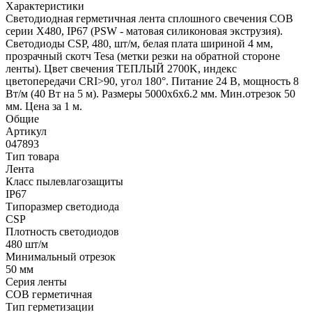
Характеристики
Светодиодная герметичная лента сплошного свечения COB
серии X480, IP67 (PSW - матовая силиконовая экструзия).
Светодиоды CSP, 480, шт/м, белая плата шириной 4 мм,
прозрачный скотч Tesa (метки резки на обратной стороне
ленты). Цвет свечения ТЕПЛЫЙ 2700K, индекс
цветопередачи CRI>90, угол 180°. Питание 24 В, мощность 8
Вт/м (40 Вт на 5 м). Размеры 5000х6х6.2 мм. Мин.отрезок 50
мм. Цена за 1 м.
Общие
Артикул
047893
Тип товара
Лента
Класс пылевлагозащиты
IP67
Типоразмер светодиода
CSP
Плотность светодиодов
480 шт/м
Минимальный отрезок
50 мм
Серия ленты
COB герметичная
Тип герметизации