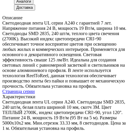
Аналоги
Доставка
Описание
Светодиодная лента UL серии A240 с гарантией 7 лет.
Напряжение питания 24 В, мощность 19 Вт/м, ширина 10 мм.
Светодиоды SMD 2835, 240 шт/м, теплого цвета свечения
(2700K). Высокий индекс цветопередачи CRI>90
обеспечивает точное восприятие цветов при освещению
любых жилых и коммерческих интерьеров. Применяется для
основного и декоративного освещения. Световая
эффективность свыше 125 лм/Вт. Идеальна для создания
световых линий с равномерной засветкой и светильников на
основе алюминиевого профиля. В ленте используется
технология ReelToReel, данная технология обеспечивает
производство ленты без пайки и повышает ее механическую
прочность. Обязательна установка на профиль.
Страница серии
Характеристики
Светодиодная лента UL серии A240. Светодиоды SMD 2835,
240 шт/м, белая плата шириной 10 мм, скотч 3M. Цвет
ТЕПЛЫЙ 2700K, индекс цветопередачи CRI>90, угол 120°.
Питание 24 В, мощность 19 Вт/м (95 Вт на 5 м). Размеры
5000x10x2 мм. Мин.отрезок 33.33 мм, 8 светодиодов. Цена за
1 м. Обязательная установка на профиль.