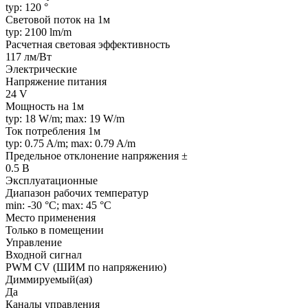
typ: 120 °
Световой поток на 1м
typ: 2100 lm/m
Расчетная световая эффективность
117 лм/Вт
Электрические
Напряжение питания
24 V
Мощность на 1м
typ: 18 W/m; max: 19 W/m
Ток потребления 1м
typ: 0.75 A/m; max: 0.79 A/m
Предельное отклонение напряжения ±
0.5 В
Эксплуатационные
Диапазон рабочих температур
min: -30 °C; max: 45 °C
Место применения
Только в помещении
Управление
Входной сигнал
PWM СV (ШИМ по напряжению)
Диммируемый(ая)
Да
Каналы управления