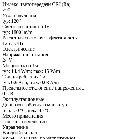
Индекс цветопередачи CRI (Ra)
>90
Угол излучения
typ: 120 °
Световой поток на 1м
typ: 1800 lm/m
Расчетная световая эффективность
125 лм/Вт
Электрические
Напряжение питания
24 V
Мощность на 1м
typ: 14.4 W/m; max: 15 W/m
Ток потребления 1м
typ: 0.6 A/m; max: 0.63 A/m
Предельное отклонение напряжения ±
0.5 В
Эксплуатационные
Диапазон рабочих температур
min: -30 °C; max: 45 °C
Место применения
Только в помещении
Управление
Входной сигнал
PWM СV (ШИМ по напряжению)