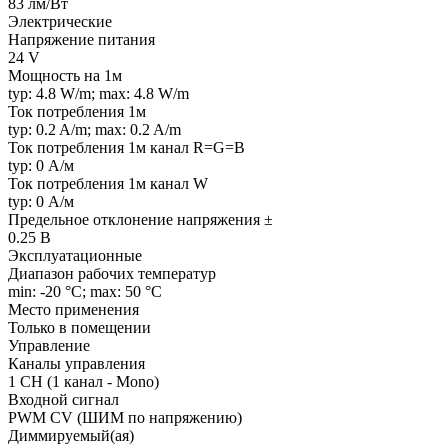
83 лм/Вт
Электрические
Напряжение питания
24 V
Мощность на 1м
typ: 4.8 W/m; max: 4.8 W/m
Ток потребления 1м
typ: 0.2 A/m; max: 0.2 A/m
Ток потребления 1м канал R=G=B
typ: 0 А/м
Ток потребления 1м канал W
typ: 0 А/м
Предельное отклонение напряжения ±
0.25 В
Эксплуатационные
Диапазон рабочих температур
min: -20 °C; max: 50 °C
Место применения
Только в помещении
Управление
Каналы управления
1 CH (1 канал - Mono)
Входной сигнал
PWM СV (ШИМ по напряжению)
Диммируемый(ая)