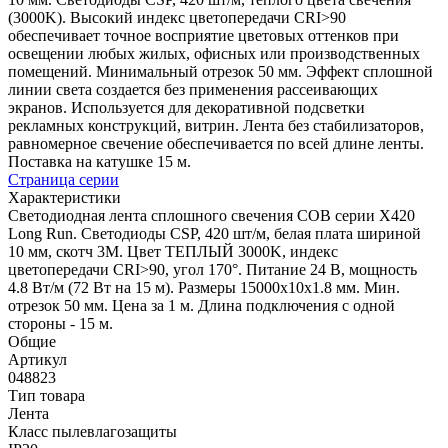
(3000K). Высокий индекс цветопередачи CRI>90
обеспечивает точное восприятие цветовых оттенков при
освещении любых жилых, офисных или производственных
помещений. Минимальный отрезок 50 мм. Эффект сплошной
линии света создается без применения рассеивающих
экранов. Используется для декоративной подсветки
рекламных конструкций, витрин. Лента без стабилизаторов,
равномерное свечение обеспечивается по всей длине ленты.
Поставка на катушке 15 м.
Страница серии
Характеристики
Светодиодная лента сплошного свечения COB серии X420
Long Run. Светодиоды CSP, 420 шт/м, белая плата шириной
10 мм, скотч 3M. Цвет ТЕПЛЫЙ 3000K, индекс
цветопередачи CRI>90, угол 170°. Питание 24 В, мощность
4.8 Вт/м (72 Вт на 15 м). Размеры 15000х10х1.8 мм. Мин.
отрезок 50 мм. Цена за 1 м. Длина подключения с одной
стороны - 15 м.
Общие
Артикул
048823
Тип товара
Лента
Класс пылевлагозащиты