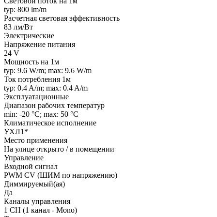
Световой поток на 1м
typ: 800 lm/m
Расчетная световая эффективность
83 лм/Вт
Электрические
Напряжение питания
24 V
Мощность на 1м
typ: 9.6 W/m; max: 9.6 W/m
Ток потребления 1м
typ: 0.4 A/m; max: 0.4 A/m
Эксплуатационные
Диапазон рабочих температур
min: -20 °C; max: 50 °C
Климатическое исполнение
УХЛ1*
Место применения
На улице открыто / в помещении
Управление
Входной сигнал
PWM СV (ШИМ по напряжению)
Диммируемый(ая)
Да
Каналы управления
1 CH (1 канал - Mono)