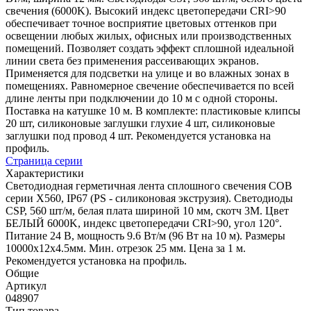
свечения (6000K). Высокий индекс цветопередачи CRI>90
обеспечивает точное восприятие цветовых оттенков при
освещении любых жилых, офисных или производственных
помещений. Позволяет создать эффект сплошной идеальной
линии света без применения рассеивающих экранов.
Применяется для подсветки на улице и во влажных зонах в
помещениях. Равномерное свечение обеспечивается по всей
длине ленты при подключении до 10 м с одной стороны.
Поставка на катушке 10 м. В комплекте: пластиковые клипсы
20 шт, силиконовые заглушки глухие 4 шт, силиконовые
заглушки под провод 4 шт. Рекомендуется установка на
профиль.
Страница серии
Характеристики
Светодиодная герметичная лента сплошного свечения COB
серии X560, IP67 (PS - силиконовая экструзия). Светодиоды
CSP, 560 шт/м, белая плата шириной 10 мм, скотч 3M. Цвет
БЕЛЫЙ 6000K, индекс цветопередачи CRI>90, угол 120°.
Питание 24 В, мощность 9.6 Вт/м (96 Вт на 10 м). Размеры
10000x12x4.5мм. Мин. отрезок 25 мм. Цена за 1 м.
Рекомендуется установка на профиль.
Общие
Артикул
048907
Тип товара