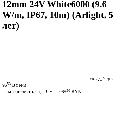
12mm 24V White6000 (9.6
W/m, IP67, 10m) (Arlight, 5
лет)
склад, 3 дня
53
96
BYN/м
30
Пакет (полиэтилен): 10 м —
965
BYN