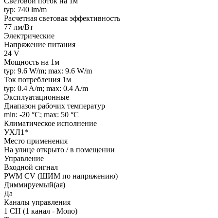
Световой поток на 1м
typ: 740 lm/m
Расчетная световая эффективность
77 лм/Вт
Электрические
Напряжение питания
24 V
Мощность на 1м
typ: 9.6 W/m; max: 9.6 W/m
Ток потребления 1м
typ: 0.4 A/m; max: 0.4 A/m
Эксплуатационные
Диапазон рабочих температур
min: -20 °C; max: 50 °C
Климатическое исполнение
УХЛ1*
Место применения
На улице открыто / в помещении
Управление
Входной сигнал
PWM СV (ШИМ по напряжению)
Диммируемый(ая)
Да
Каналы управления
1 CH (1 канал - Mono)