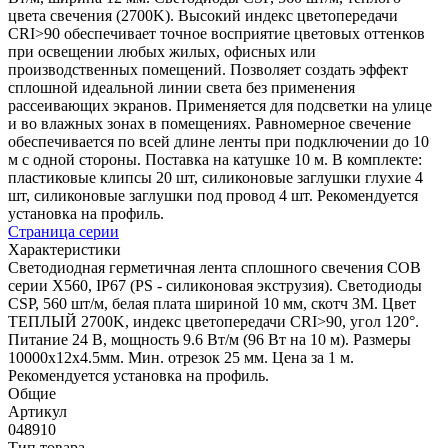
цвета свечения (2700K). Высокий индекс цветопередачи
CRI>90 обеспечивает точное восприятие цветовых оттенков
при освещении любых жилых, офисных или
производственных помещений. Позволяет создать эффект
сплошной идеальной линии света без применения
рассеивающих экранов. Применяется для подсветки на улице
и во влажных зонах в помещениях. Равномерное свечение
обеспечивается по всей длине ленты при подключении до 10
м с одной стороны. Поставка на катушке 10 м. В комплекте:
пластиковые клипсы 20 шт, силиконовые заглушки глухие 4
шт, силиконовые заглушки под провод 4 шт. Рекомендуется
установка на профиль.
Страница серии
Характеристики
Светодиодная герметичная лента сплошного свечения COB
серии X560, IP67 (PS - силиконовая экструзия). Светодиоды
CSP, 560 шт/м, белая плата шириной 10 мм, скотч 3M. Цвет
ТЕПЛЫЙ 2700K, индекс цветопередачи CRI>90, угол 120°.
Питание 24 В, мощность 9.6 Вт/м (96 Вт на 10 м). Размеры
10000x12x4.5мм. Мин. отрезок 25 мм. Цена за 1 м.
Рекомендуется установка на профиль.
Общие
Артикул
048910
Тип товара