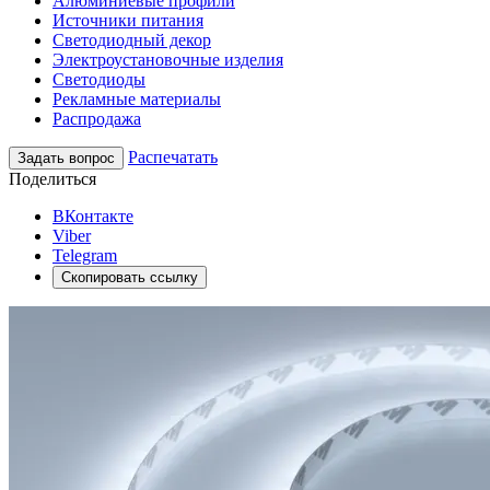
Алюминиевые профили
Источники питания
Светодиодный декор
Электроустановочные изделия
Светодиоды
Рекламные материалы
Распродажа
Распечатать
Задать вопрос
Поделиться
ВКонтакте
Viber
Telegram
Скопировать ссылку