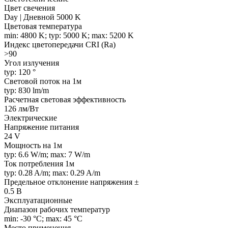
Цвет свечения
Day | Дневной 5000 K
Цветовая температура
min: 4800 K; typ: 5000 K; max: 5200 K
Индекс цветопередачи CRI (Ra)
>90
Угол излучения
typ: 120 °
Световой поток на 1м
typ: 830 lm/m
Расчетная световая эффективность
126 лм/Вт
Электрические
Напряжение питания
24 V
Мощность на 1м
typ: 6.6 W/m; max: 7 W/m
Ток потребления 1м
typ: 0.28 A/m; max: 0.29 A/m
Предельное отклонение напряжения ±
0.5 В
Эксплуатационные
Диапазон рабочих температур
min: -30 °C; max: 45 °C
Место применения