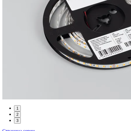
1
2
3
Страница серии