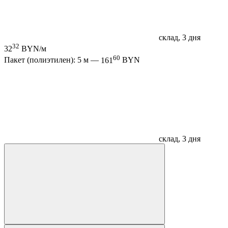
склад, 3 дня
32
32
BYN/м
60
Пакет (полиэтилен): 5 м —
161
BYN
склад, 3 дня