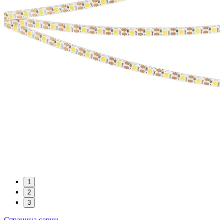
1
2
3
Страница серии