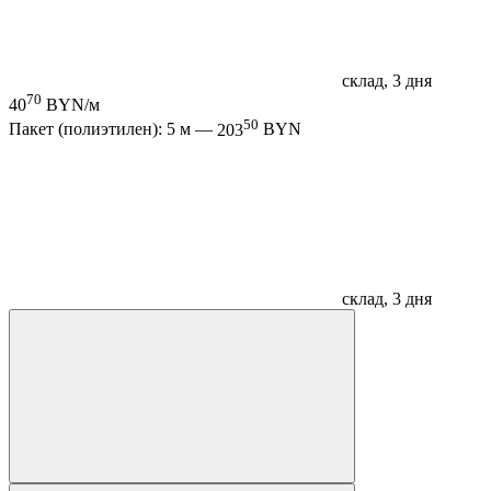
склад, 3 дня
70
40
BYN/м
50
Пакет (полиэтилен): 5 м —
203
BYN
склад, 3 дня