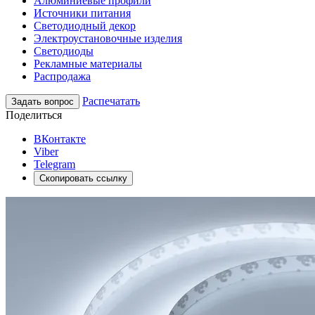
Алюминиевые профили
Источники питания
Светодиодный декор
Электроустановочные изделия
Светодиоды
Рекламные материалы
Распродажа
Распечатать
Задать вопрос
Поделиться
ВКонтакте
Viber
Telegram
Скопировать ссылку