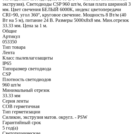
экструзия). Светодиоды CSP 960 шт/м, белая плата шириной 3
мм. Цвет свечения БЕЛЫЙ 6000K, индекс цветопередачи
CRI>90, угол 360°, круговое свечение. Мощность 8 Вт/м (40
Вт на 5 м), питание 24 В. Размеры 5000х8х8 мм. Мин.отрезок
33.33 мм. Цена за 1 м.
Общие
Артикул
053350
Тип товара
Лента
Класс пылевлагозащиты
IP65
Типоразмер светодиода
CSP
Плотность светодиодов
960 шт/м
Минимальный отрезок
33.33 мм
Серия ленты
COB герметичная
Тип герметизации
Силикон, экструзия матов. округл. - PSW
Гарантийный срок
5 год(а)
Светотехнические