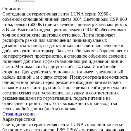
Описание
Светодиодная герметичная лента LUNA серии X960 с
объемной сплошной линией света 360°. Светодиоды CSP, 960
шт/м, белый (6000K) цвета свечения, диаметр 8 мм, мощность
8 Вт/м. Высокий индекс цветопередачи CRI>90 обеспечивает
точное восприятие цветовых оттенков. Лента позволяет
расширить рамки для воплощения индивидуальных
дизайнерских идей, создать уникальное световое решение и
добавить уюта в интерьер. За счет небольших габаритов лента
не перегружает пространство, а сплошное объемное свечение
позволяет добиться эффекта заполняющей идеальной линии
света. Минимальный радиус изгиба - 45 мм. Изгиб в обе
стороны. Для удобства установки лента имеет увеличенный
кабель длиной 1 м с двух сторон. Предусмотрена возможность
однократной резки, перед резкой необходимо внимательно
ознакомиться с инструкцией. После резки необходимо удалить
остатки сегмента и установить заглушку, в соответствии с
рекомендациями по герметизации, подать питание на
отдельные отрезки лент. Есть возможность производства
ленты любой длины (до 5 м) под заказ.
Страница серии
Характеристики
Светодиодная герметичная лента LUNA сплошной засветки
без видимых светодиодов, IP65 (PSW - матовая силиконовая