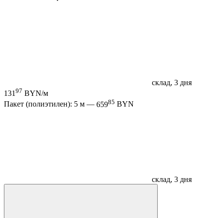
склад, 3 дня
97
131
BYN/м
85
Пакет (полиэтилен): 5 м —
659
BYN
склад, 3 дня