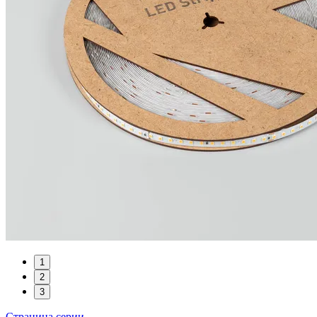
1
2
3
Страница серии