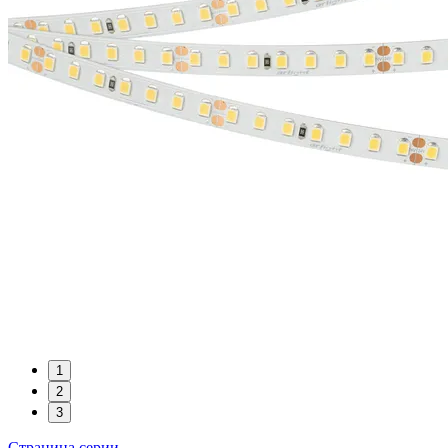
1
2
3
Страница серии