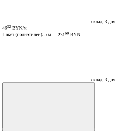
склад, 3 дня
32
46
BYN/м
60
Пакет (полиэтилен): 5 м —
231
BYN
склад, 3 дня