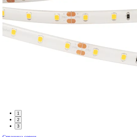
1
2
3
Страница серии