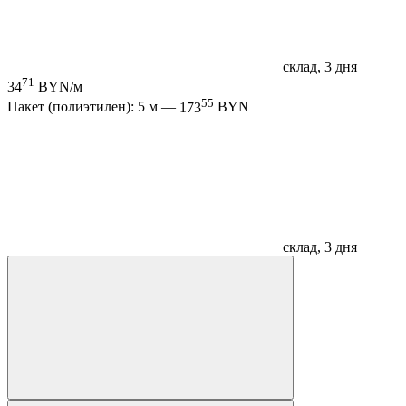
склад, 3 дня
71
34
BYN/м
55
Пакет (полиэтилен): 5 м —
173
BYN
склад, 3 дня