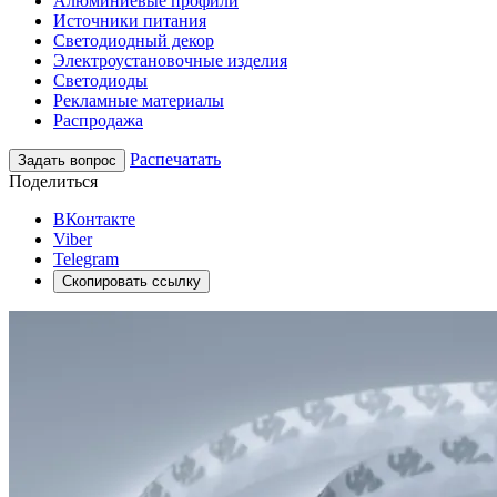
Алюминиевые профили
Источники питания
Светодиодный декор
Электроустановочные изделия
Светодиоды
Рекламные материалы
Распродажа
Распечатать
Задать вопрос
Поделиться
ВКонтакте
Viber
Telegram
Скопировать ссылку