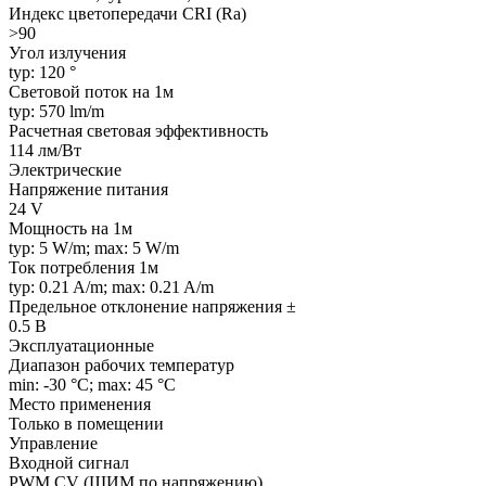
Индекс цветопередачи CRI (Ra)
>90
Угол излучения
typ: 120 °
Световой поток на 1м
typ: 570 lm/m
Расчетная световая эффективность
114 лм/Вт
Электрические
Напряжение питания
24 V
Мощность на 1м
typ: 5 W/m; max: 5 W/m
Ток потребления 1м
typ: 0.21 A/m; max: 0.21 A/m
Предельное отклонение напряжения ±
0.5 В
Эксплуатационные
Диапазон рабочих температур
min: -30 °C; max: 45 °C
Место применения
Только в помещении
Управление
Входной сигнал
PWM СV (ШИМ по напряжению)