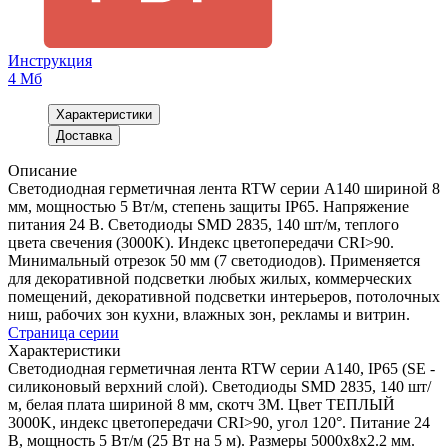
Инструкция
4 Мб
Характеристики
Доставка
Описание
Светодиодная герметичная лента RTW серии A140 шириной 8
мм, мощностью 5 Вт/м, степень защиты IP65. Напряжение
питания 24 В. Светодиоды SMD 2835, 140 шт/м, теплого
цвета свечения (3000K). Индекс цветопередачи CRI>90.
Минимальный отрезок 50 мм (7 светодиодов). Применяется
для декоративной подсветки любых жилых, коммерческих
помещений, декоративной подсветки интерьеров, потолочных
ниш, рабочих зон кухни, влажных зон, рекламы и витрин.
Страница серии
Характеристики
Светодиодная герметичная лента RTW серии A140, IP65 (SE -
силиконовый верхний слой). Светодиоды SMD 2835, 140 шт/
м, белая плата шириной 8 мм, скотч 3M. Цвет ТЕПЛЫЙ
3000K, индекс цветопередачи CRI>90, угол 120°. Питание 24
В, мощность 5 Вт/м (25 Вт на 5 м). Размеры 5000x8x2.2 мм.