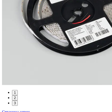
1
2
3
Страница серии