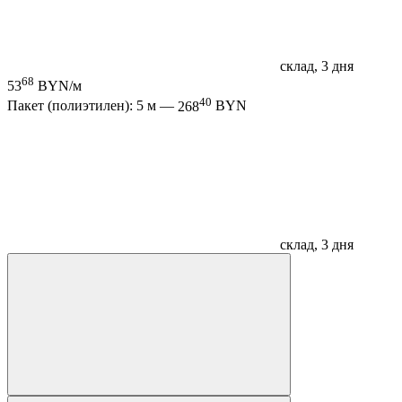
склад, 3 дня
68
53
BYN/м
40
Пакет (полиэтилен): 5 м —
268
BYN
склад, 3 дня