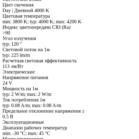
Цвет свечения
Day | Дневной 4000 K
Цветовая температура
min: 3800 K; typ: 4000 K; max: 4200 K
Индекс цветопередачи CRI (Ra)
>90
Угол излучения
typ: 120 °
Световой поток на 1м
typ: 225 lm/m
Расчетная световая эффективность
113 лм/Вт
Электрические
Напряжение питания
24 V
Мощность на 1м
typ: 2 W/m; max: 2 W/m
Ток потребления 1м
typ: 0.08 A/m; max: 0.08 A/m
Предельное отклонение напряжения ±
0.5 В
Эксплуатационные
Диапазон рабочих температур
min: -30 °C; max: 45 °C
Место применения