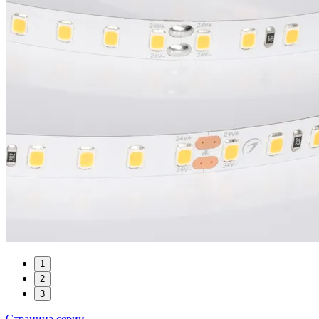
1
2
3
Страница серии