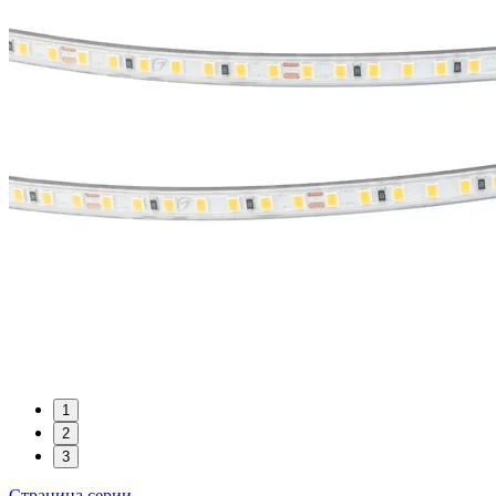
1
2
3
Страница серии