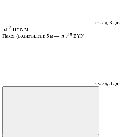
склад, 3 дня
43
53
BYN/м
15
Пакет (полиэтилен): 5 м —
267
BYN
склад, 3 дня