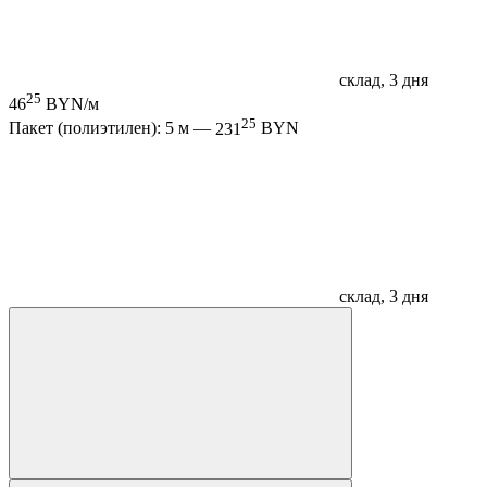
склад, 3 дня
25
46
BYN/м
25
Пакет (полиэтилен): 5 м —
231
BYN
склад, 3 дня