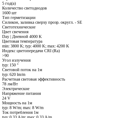
5 год(а)
Количество светодиодов
1600 шт
Тип герметизации
Силикон, заливка сверху прозр. округл. - SE
Светотехнические
Цвет свечения
Day | Дневной 4000 K
Цветовая температура
min: 3800 K; typ: 4000 K; max: 4200 K
Индекс цветопередачи CRI (Ra)
>90
Угол излучения
typ: 150 °
Световой поток на 1м
typ: 620 lm/m
Расчетная световая эффективность
78 лм/Вт
Электрические
Напряжение питания
24 V
Мощность на 1м
typ: 8 W/m; max: 8 W/m
Ток потребления 1м
typ: 0.33 A/m; max: 0.33 A/m