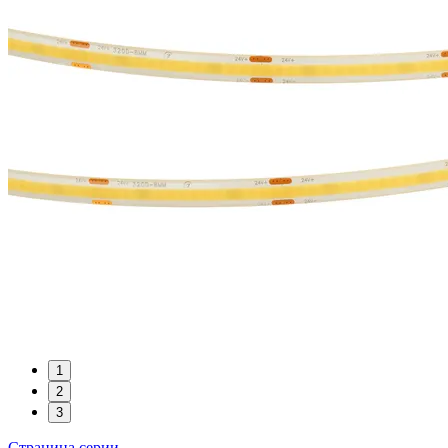
1
2
3
Страница серии