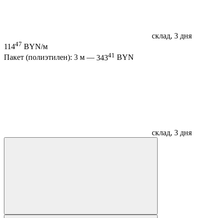
склад, 3 дня
47
114
BYN/м
41
Пакет (полиэтилен): 3 м —
343
BYN
склад, 3 дня