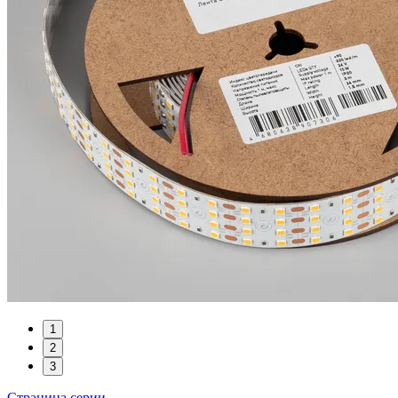
1
2
3
Страница серии