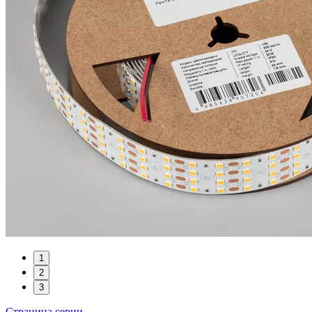
1
2
3
Страница серии