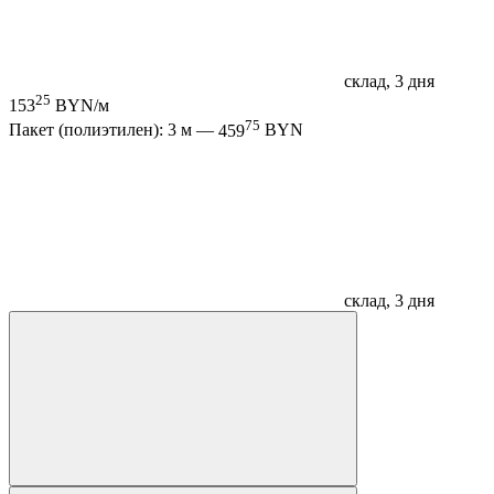
склад, 3 дня
25
153
BYN/м
75
Пакет (полиэтилен): 3 м —
459
BYN
склад, 3 дня