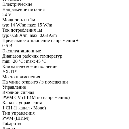
Электрические
Напряжение питания
24 V
Мощность на 1м
typ: 14 W/m; max: 15 W/m
Ток потребления 1м
typ: 0.58 A/m; max: 0.63 A/m
Предельное отклонение напряжения ±
0.5 В
Эксплуатационные
Диапазон рабочих температур
min: -20 °C; max: 45 °C
Климатическое исполнение
УХЛ1*
Место применения
На улице открыто / в помещении
Управление
Входной сигнал
PWM СV (ШИМ по напряжению)
Каналы управления
1 CH (1 канал - Mono)
Тип управления
PWM (ШИМ)
Габариты
Длина