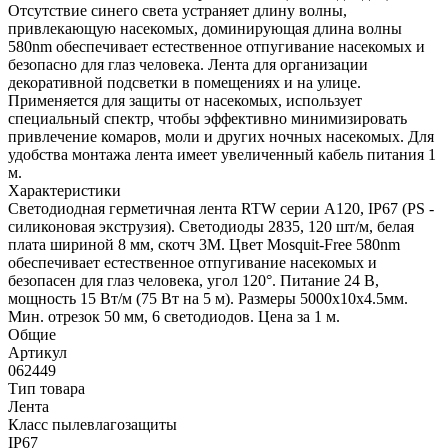
Отсутствие синего света устраняет длину волны,
привлекающую насекомых, доминирующая длина волны
580nm обеспечивает естественное отпугивание насекомых и
безопасно для глаз человека. Лента для организации
декоративной подсветки в помещениях и на улице.
Применяется для защиты от насекомых, использует
специальный спектр, чтобы эффективно минимизировать
привлечение комаров, моли и других ночных насекомых. Для
удобства монтажа лента имеет увеличенный кабель питания 1
м.
Характеристики
Светодиодная герметичная лента RTW серии A120, IP67 (PS -
силиконовая экструзия). Светодиоды 2835, 120 шт/м, белая
плата шириной 8 мм, скотч 3M. Цвет Mosquit-Free 580nm
обеспечивает естественное отпугивание насекомых и
безопасен для глаз человека, угол 120°. Питание 24 В,
мощность 15 Вт/м (75 Вт на 5 м). Размеры 5000x10x4.5мм.
Мин. отрезок 50 мм, 6 светодиодов. Цена за 1 м.
Общие
Артикул
062449
Тип товара
Лента
Класс пылевлагозащиты
IP67