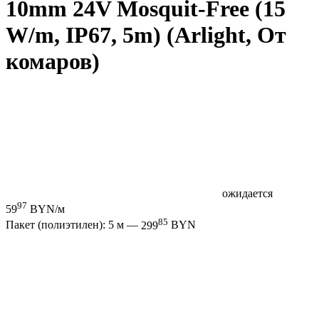
10mm 24V Mosquit-Free (15
W/m, IP67, 5m) (Arlight, От
комаров)
ожидается
97
59
BYN/м
85
Пакет (полиэтилен): 5 м —
299
BYN