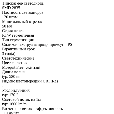
Типоразмер светодиода
SMD 2835
Плотность светодиодов
120 шт/м
Минимальный отрезок
50 мм
Серия ленты
RTW герметичная
Тип герметизации
Силикон, экструзия прозр. прямоуг. - PS
Гарантийный срок
3 год(а)
Светотехнические
Цвет свечения
Mosquit Free | Жёлтый
Длина волны
typ: 580 nm
Индекс цветопередачи CRI (Ra)
-
Угол излучения
typ: 120 °
Световой поток на 1м
typ: 1600 lm/m
Расчетная световая эффективность
114 лм/Вт