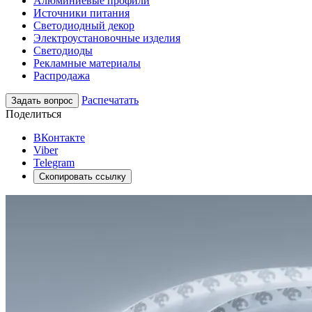
Алюминиевые профили
Источники питания
Светодиодный декор
Электроустановочные изделия
Светодиоды
Рекламные материалы
Распродажа
Распечатать
Задать вопрос
Поделиться
ВКонтакте
Viber
Telegram
Скопировать ссылку