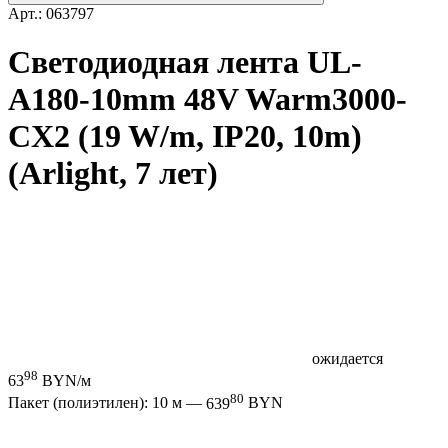
Арт.: 063797
Светодиодная лента UL-
A180-10mm 48V Warm3000-
CX2 (19 W/m, IP20, 10m)
(Arlight, 7 лет)
ожидается
98
63
BYN/м
80
Пакет (полиэтилен): 10 м —
639
BYN