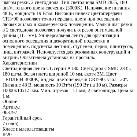
шагом резки, 2 светодиода. Тип светодиода SMD 2835, 180
шт/м, теплого цвета свечения (3000K). Напряжение питания
48 В, мощность 19 Вт/м. Высокий индекс цветопередачи
CRI>90 позволяет точно передать цвета при освещении
любых жилых и коммерческих помещений. Малый шаг резки
в 2 светодиода позволяет получить отрезок оптимальной
длины (11.1 мм). Универсальная лента для организации
основного освещения и декоративной подсветки в
помещениях, подсветка лестниц, ступеней, перил, плинтусов,
ниш, витражей. Используется для рекламных конструкций и
витрин. Обязательна установка на профиль.
Характеристики
Светодиодная лента UL серии A180. Светодиоды SMD 2835,
180 шт/м, белая плата шириной 10 мм, скотч 3M. Цвет
ТЕПЛЫЙ 3000K, индекс цветопередачи CRI>90, угол 120°.
Питание 48 В, мощность 19 Вт/м (190 Вт на 10 м). Размеры
10000x10x1.5 мм. Мин. отрезок 11.1 мм, 2 светодиода. Цена за
1 м.
Общие
Артикул
063797
Гарантийный срок
7 год(а)
Класс пылевлагозащиты
IP20