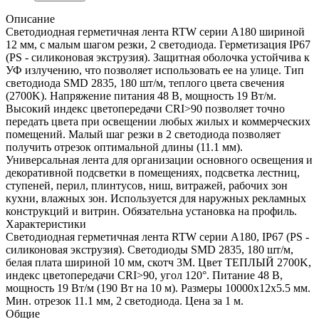
Описание
Светодиодная герметичная лента RTW серии A180 шириной
12 мм, с малым шагом резки, 2 светодиода. Герметизация IP67
(PS - силиконовая экструзия). Защитная оболочка устойчива к
УФ излучению, что позволяет использовать ее на улице. Тип
светодиода SMD 2835, 180 шт/м, теплого цвета свечения
(2700K). Напряжение питания 48 В, мощность 19 Вт/м.
Высокий индекс цветопередачи CRI>90 позволяет точно
передать цвета при освещении любых жилых и коммерческих
помещений. Малый шаг резки в 2 светодиода позволяет
получить отрезок оптимальной длины (11.1 мм).
Универсальная лента для организации основного освещения и
декоративной подсветки в помещениях, подсветка лестниц,
ступеней, перил, плинтусов, ниш, витражей, рабочих зон
кухни, влажных зон. Используется для наружных рекламных
конструкций и витрин. Обязательна установка на профиль.
Характеристики
Светодиодная герметичная лента RTW серии A180, IP67 (PS -
силиконовая экструзия). Светодиоды SMD 2835, 180 шт/м,
белая плата шириной 10 мм, скотч 3M. Цвет ТЕПЛЫЙ 2700K,
индекс цветопередачи CRI>90, угол 120°. Питание 48 В,
мощность 19 Вт/м (190 Вт на 10 м). Размеры 10000x12x5.5 мм.
Мин. отрезок 11.1 мм, 2 светодиода. Цена за 1 м.
Общие