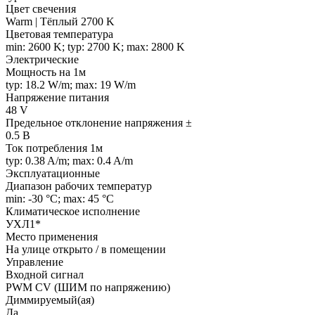
Цвет свечения
Warm | Тёплый 2700 K
Цветовая температура
min: 2600 K; typ: 2700 K; max: 2800 K
Электрические
Мощность на 1м
typ: 18.2 W/m; max: 19 W/m
Напряжение питания
48 V
Предельное отклонение напряжения ±
0.5 В
Ток потребления 1м
typ: 0.38 A/m; max: 0.4 A/m
Эксплуатационные
Диапазон рабочих температур
min: -30 °C; max: 45 °C
Климатическое исполнение
УХЛ1*
Место применения
На улице открыто / в помещении
Управление
Входной сигнал
PWM СV (ШИМ по напряжению)
Диммируемый(ая)
Да