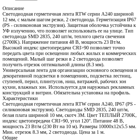
Описание
Светодиодная герметичная лента RTW серии A240 шириной
12 мм, с малым шагом резки, 2 светодиода. Герметизация IP67
(PS - силиконовая экструзия). Защитная оболочка устойчива к
УФ излучению, что позволяет использовать ее на улице. Тип
светодиода SMD 2835, 240 шт/м, теплого цвета свечения
(2700K). Напряжение питания 48 В, мощность 23 Вт/м.
Высокий индекс цветопередачи CRI>90 позволяет точно
передать цвета при освещении любых жилых и коммерческих
помещений. Малый шаг резки в 2 светодиода позволяет
получить отрезок оптимальной длины (8.3 мм).
Универсальная лента для организации основного освещения и
декоративной подсветки в помещениях, подсветка лестниц,
ступеней, перил, плинтусов, ниш, витражей, рабочих зон
кухни, влажных зон. Используется для наружных рекламных
конструкций и витрин. Обязательна установка на профиль.
Характеристики
Светодиодная герметичная лента RTW серии A240, IP67 (PS -
силиконовая экструзия). Светодиоды SMD 2835, 240 шт/м,
белая плата шириной 10 мм, скотч 3M. Цвет ТЕПЛЫЙ 2700K,
индекс цветопередачи CRI>90, угол 120°. Питание 48 В,
мощность 23 Вт/м (230 Вт на 10 м). Размеры 10000x12x5.5 мм.
Мин. отрезок 8.3 мм, 2 светодиода. Цена за 1 м.
Общие