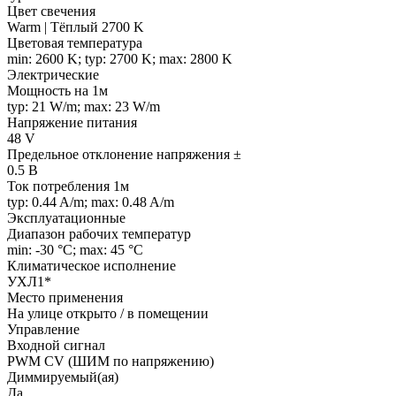
Цвет свечения
Warm | Тёплый 2700 K
Цветовая температура
min: 2600 K; typ: 2700 K; max: 2800 K
Электрические
Мощность на 1м
typ: 21 W/m; max: 23 W/m
Напряжение питания
48 V
Предельное отклонение напряжения ±
0.5 В
Ток потребления 1м
typ: 0.44 A/m; max: 0.48 A/m
Эксплуатационные
Диапазон рабочих температур
min: -30 °C; max: 45 °C
Климатическое исполнение
УХЛ1*
Место применения
На улице открыто / в помещении
Управление
Входной сигнал
PWM СV (ШИМ по напряжению)
Диммируемый(ая)
Да