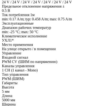
24 V / 24 V / 24 V / 24 V / 24 V / 24 V / 24 V
Предельное отклонение напряжения ±
0.5 В
Ток потребления 1м
min: 0.17 A/m; typ: 0.458 A/m; max: 0.75 A/m
Эксплуатационные
Диапазон рабочих температур
min: -25 °C; max: 50 °C
Климатическое исполнение
УХЛ1*
Место применения
На улице открыто / в помещении
Управление
Входной сигнал
PWM СV (ШИМ по напряжению)
Каналы управления
1 CH (1 канал - Mono)
Тип управления
PWM (ШИМ)
Габариты
Высота
5 мм
Длина
5000 мм
Ширина