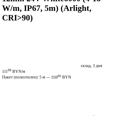
W/m, IP67, 5m) (Arlight,
CRI>90)
склад, 3 дня
98
111
BYN/м
90
Пакет (полиэтилен): 5 м —
559
BYN