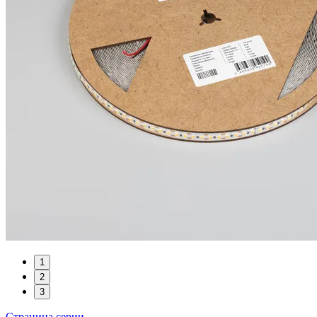
1
2
3
Страница серии