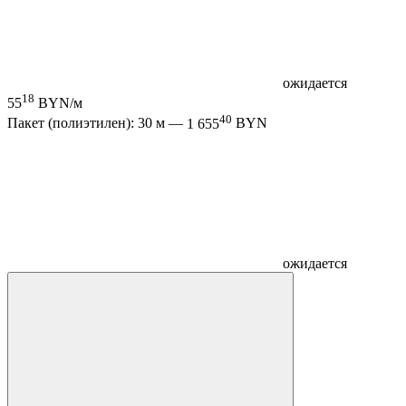
ожидается
18
55
BYN/м
40
Пакет (полиэтилен): 30 м —
1 655
BYN
ожидается