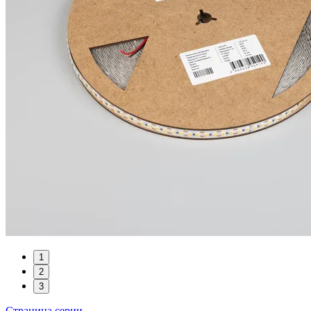
1
2
3
Страница серии