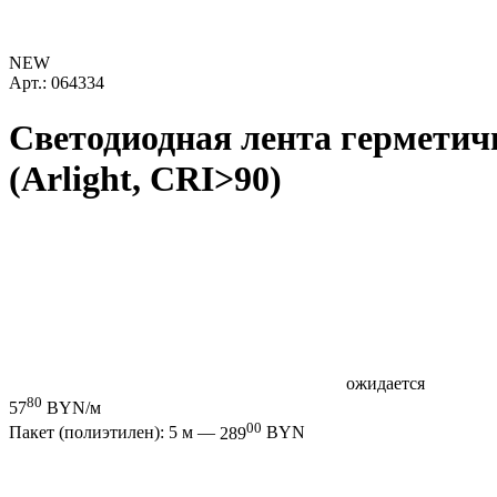
NEW
Арт.: 064334
Светодиодная лента герметич
(Arlight, CRI>90)
ожидается
80
57
BYN/м
00
Пакет (полиэтилен): 5 м —
289
BYN