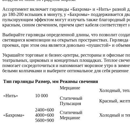
Ассортимент включает гирлянды «Бахрома» и «Нить» разной д
до 180-200 вспышек в минуту, у «Бахромы» поддерживается дв
пульсирующим эффектом могут излучать также благородный ро
красным, синим свечением, причем цвет кабеля соответствует 
Выбирайте гирлянды определенной длины, что позволит созда
светящиеся композиции на открытых пространствах. Гирлянда 
проемах, при этом она является довольно «пушистой» и объем
Украшайте торговые и бизнес-центры, рестораны и офисные по
театральных, цирковых и концертных площадках. Теплое свече
помогает сосредоточиться и напоминает морозное утро в зимн
белыми колпачками и выберите оптимальное для себя решен
Тип гирлянды
Размер, мм
Режимы свечения
Мерцание
Холодный, теп
«Нить»
10 000
Статичный
Красный, желты
Пульсация
2400×600
Статичный
«Бахрома»
4000×600
Холодный и те
Мерцание
5600×900