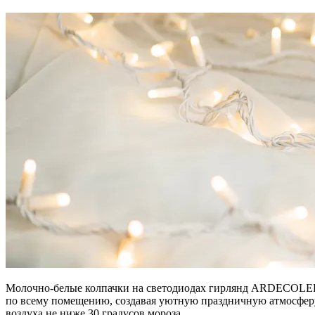
Молочно-белые колпачки на светодиодах гирлянд ARDECOLED с
по всему помещению, создавая уютную праздничную атмосфер
воздуха не ниже 30 градусов мороза.