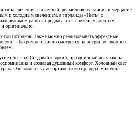
 типа свечения: статичный, ритмичная пульсация и мерцание
плым и холодным свечением, а гирлянды «Нить» с
чным режимом работы предлагаются с зеленым, желтым,
 и оригинально.
сотой потолков. Также можно реализовывать эффектные
колонн. «Бахрома» отлично смотрится на витринах, оконных
белем.
угие объекты. Создавайте яркий, праздничный антураж на
 воспоминания и создавая душевный комфорт. Холодный свет
ураж. Ознакомьтесь с ассортиментом гирлянд с молочно-