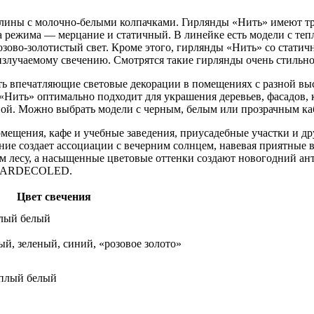
лины с молочно-белыми колпачками. Гирлянды «Нить» имеют три
а режима — мерцание и статичный. В линейке есть модели с те
зово-золотистый свет. Кроме этого, гирлянды «Нить» со стати
излучаемому свечению. Смотрятся такие гирлянды очень стильно
ть впечатляющие световые декорации в помещениях с разной вы
«Нить» оптимально подходит для украшения деревьев, фасадов, 
ной. Можно выбрать модели с черным, белым или прозрачным ка
мещения, кафе и учебные заведения, приусадебные участки и др
ние создает ассоциации с вечерним солнцем, навевая приятные
ем лесу, а насыщенные цветовые оттенки создают новогодний ант
ие ARDECOLED.
Цвет свечения
лый белый
й, зеленый, синий, «розовое золото»
плый белый