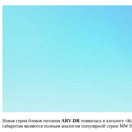
Новая серия блоков питания
ARV-DR
появилась в каталоге «К
габаритам являются полным аналогом популярной серии MW H