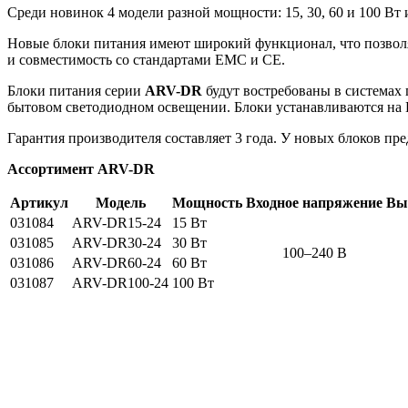
Среди новинок 4 модели разной мощности: 15, 30, 60 и 100 Вт 
Новые блоки питания имеют широкий функционал, что позвол
и совместимость со стандартами EMC и CE.
Блоки питания серии
ARV-DR
будут востребованы в системах
бытовом светодиодном освещении. Блоки устанавливаются на 
Гарантия производителя составляет 3 года. У новых блоков пр
Ассортимент ARV-DR
Артикул
Модель
Мощность
Входное напряжение
Вы
031084
ARV-DR15-24
15 Вт
031085
ARV-DR30-24
30 Вт
100–240 В
031086
ARV-DR60-24
60 Вт
031087
ARV-DR100-24
100 Вт