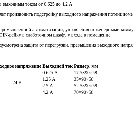
и выходным током от 0.625 до 4.2 А.
яет производить подстройку выходного напряжения потенциоме
 промышленной автоматизации, управления инженерными коммун
DIN-рейку в слаботочном шкафу у входа в помещение.
едусмотрена защита от перегрузки, превышения выходного напря
ходное напряжение
Выходной ток
Размер, мм
0.625 А
17.5×90×58
1.25 А
35×90×58
24 В
2.5 А
52.5×90×58
4.2 А
70×90×58