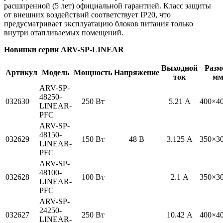
расширенной (5 лет) официальной гарантией. Класс защиты
от внешних воздействий соответствует IP20, что
предусматривает эксплуатацию блоков питания только
внутри отапливаемых помещений.
Новинки серии ARV-SP-LINEAR
Выходной
Разм
Артикул
Модель
Мощность
Напряжение
ток
м
ARV-SP-
48250-
032630
250 Вт
5.21 А
400×4
LINEAR-
PFC
ARV-SP-
48150-
032629
150 Вт
48 В
3.125 А
350×3
LINEAR-
PFC
ARV-SP-
48100-
032628
100 Вт
2.1 А
350×3
LINEAR-
PFC
ARV-SP-
24250-
032627
250 Вт
10.42 А
400×4
LINEAR-