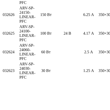
PFC
ARV-SP-
24150-
032626
150 Вт
6.25 А
350×3
LINEAR-
PFC
ARV-SP-
24100-
032625
100 Вт
24 В
4.17 А
350×3
LINEAR-
PFC
ARV-SP-
24060-
032624
60 Вт
2.5 А
350×3
LINEAR-
PFC
ARV-SP-
24030-
032623
30 Вт
1.25 А
350×3
LINEAR-
PFC