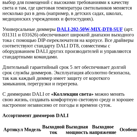
выбор для помещений с высокими требованиями к качеству
света и там, где цветовая температура светильников меняется
несколько раз в день (например, в детских садах, школах,
медицинских учреждениях и фотостудиях).
Универсальные диммеры
DALI-202-50W-MIX-DT8-SUF
(арт.
031311 и 031626) обеспечивают широкий диапазон выходного
тока с помощью DIP-переключателя на корпусе. Все драйверы
соответствуют стандарту DALI DT8, совместимы с
оборудованием DALI других производителей и управляются
стандартными командами.
Длительный гарантийный срок 5 лет обеспечивает долгий
срок службы диммеров. Эксплуатация абсолютно безопасна,
так как каждый диммер имеет защиту от короткого
замыкания, перегрузки и перегрева.
С диммерами DALI от
«Коллекции света»
можно менять
свою жизнь, создавать комфортную световую среду и хорошее
настроение независимо от погоды и времени суток.
Ассортимент диммеров DALI
Выходной
Выходная
Выходное
Артикул
Модель
Особен
ток
мощность
напряжение