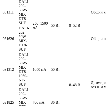
DALI-
202-
50W-
031311
Общий к
MIX-
DT8-
SUF
250–1500
50 Вт
8–52 В
мА
DALI-
202-
50W-
031626
Общий а
MIX-
DT8-
SUF
DALI-
202-
50W-
MIX-
031312
1050 мА
50 Вт
DT8-
1050-
NF-
Диммиро
SUF
8–48 В
без ШИ
DALI-
202-
36W-
031825
MIX-
700 мА
36 Вт