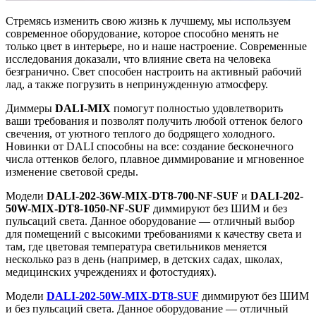
Стремясь изменить свою жизнь к лучшему, мы используем
современное оборудование, которое способно менять не
только цвет в интерьере, но и наше настроение. Современные
исследования доказали, что влияние света на человека
безгранично. Свет способен настроить на активный рабочий
лад, а также погрузить в непринужденную атмосферу.
Диммеры
DALI-MIX
помогут полностью удовлетворить
ваши требования и позволят получить любой оттенок белого
свечения, от уютного теплого до бодрящего холодного.
Новинки от DALI способны на все: создание бесконечного
числа оттенков белого, плавное диммирование и мгновенное
изменение световой среды.
Модели
DALI-202-36W-MIX-DT8-700-NF-SUF
и
DALI-202-
50W-MIX-DT8-1050-NF-SUF
диммируют без ШИМ и без
пульсаций света. Данное оборудование — отличный выбор
для помещений с высокими требованиями к качеству света и
там, где цветовая температура светильников меняется
несколько раз в день (например, в детских садах, школах,
медицинских учреждениях и фотостудиях).
Модели
DALI-202-50W-MIX-DT8-SUF
диммируют без ШИМ
и без пульсаций света. Данное оборудование — отличный