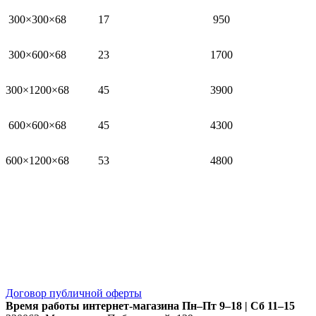
300×300×68
17
950
300×600×68
23
1700
300×1200×68
45
3900
600×600×68
45
4300
600×1200×68
53
4800
Договор публичной оферты
Время работы интернет-магазина
Пн–Пт 9–18 | Сб 11–15