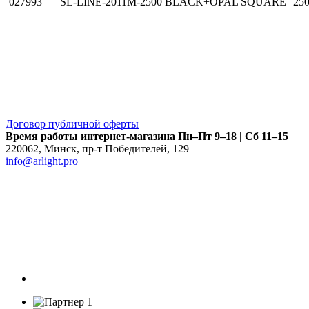
027993
SL-LINE-2011M-2500 BLACK+OPAL SQUARE
25
Договор публичной оферты
Время работы интернет-магазина
Пн–Пт 9–18 | Сб 11–15
220062
,
Минск
,
пр-т Победителей, 129
info@arlight.pro