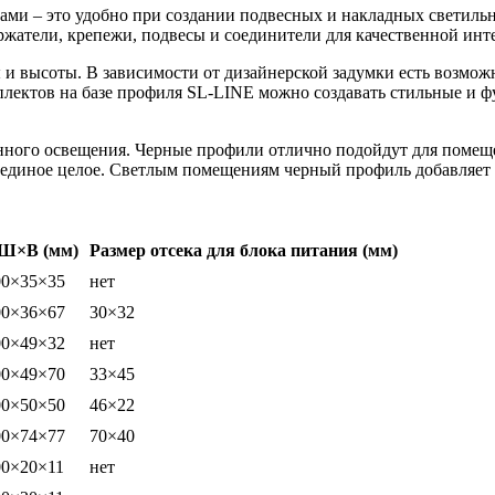
ками – это удобно при создании подвесных и накладных светиль
ржатели, крепежи, подвесы и соединители для качественной инт
высоты. В зависимости от дизайнерской задумки есть возможно
омплектов на базе профиля SL-LINE можно создавать стильные 
нного освещения. Черные профили отлично подойдут для помеще
единое целое. Светлым помещениям черный профиль добавляет к
Ш×В (мм)
Размер отсека для блока питания (мм)
00×35×35
нет
00×36×67
30×32
00×49×32
нет
00×49×70
33×45
00×50×50
46×22
00×74×77
70×40
00×20×11
нет