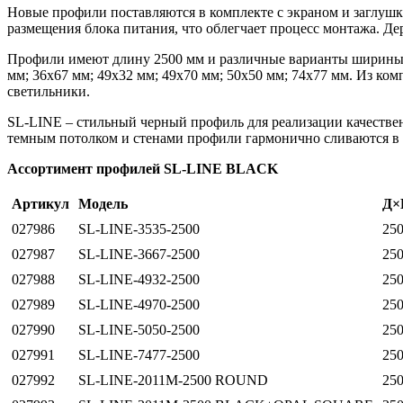
Новые профили поставляются в комплекте с экраном и заглуш
размещения блока питания, что облегчает процесс монтажа. Де
Профили имеют длину 2500 мм и различные варианты ширины и 
мм; 36х67 мм; 49х32 мм; 49х70 мм; 50х50 мм; 74x77 мм. Из к
светильники.
SL-LINE – стильный черный профиль для реализации качестве
темным потолком и стенами профили гармонично сливаются в 
Ассортимент профилей SL-LINE BLACK
Артикул
Модель
Д×
027986
SL-LINE-3535-2500
25
027987
SL-LINE-3667-2500
25
027988
SL-LINE-4932-2500
25
027989
SL-LINE-4970-2500
25
027990
SL-LINE-5050-2500
25
027991
SL-LINE-7477-2500
25
027992
SL-LINE-2011M-2500 ROUND
25